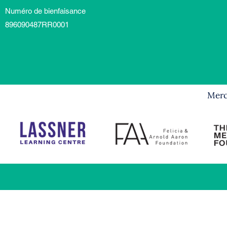
Numéro de bienfaisance
896090487RR0001
Merci