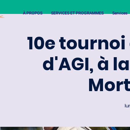
À PROPOS
SERVICES ET PROGRAMMES
Services
10e tournoi
d'AGI, à 
Mort
lu