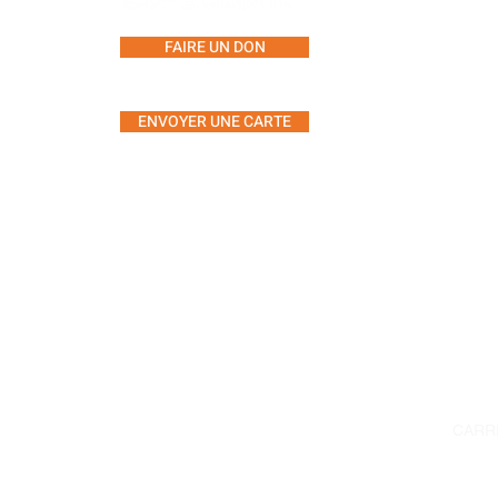
CONS
FAIRE UN DON
GROU
CENT
ENVOYER UNE CARTE
SÉAN
MUSI
L'ART
5555, avenue Westminster,
YOGA
bureau 304
MOU
Montréal, Québec H4W 2J2
À PR
Téléphone : 514.485.7233
CALE
Télécopieur : 514.485.7946
ÉVÉN
Courriel :
info@agiteam.org
CONT
CARR
© 2023 Alzheimer Groupe (A.G.I.)
POLI
Inc.
CONF