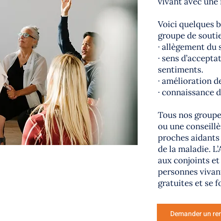
vivant avec une
Voici quelques b
groupe de soutie
· allègement du
· sens d’accepta
sentiments.
· amélioration d
· connaissance 
Tous nos groupe
ou une conseillèr
proches aidants
de la maladie. L
aux conjoints et
personnes vivant
gratuites et se 
Demander un re