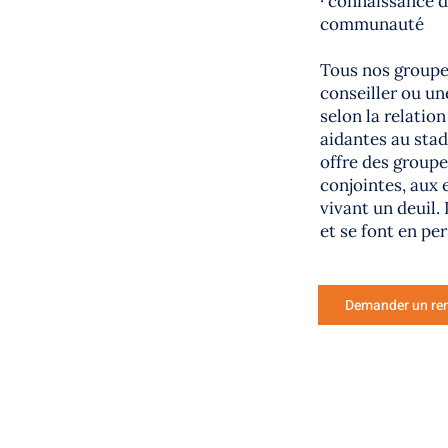
· connaissance d
communauté
Tous nos groupe
conseiller ou une
selon la relatio
aidantes au stad
offre des groupe
conjointes, aux 
vivant un deuil.
et se font en pe
Demander un re
ICES ET PROGRAMMES
SERVICES ET PROGRAMM
 D'AIDE
LIGNE D'AIDE