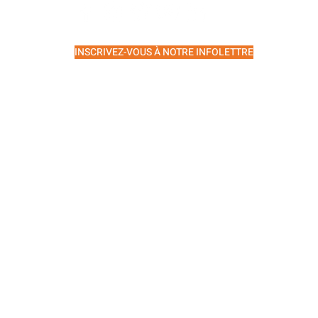
INSCRIVEZ-VOUS À NOTRE INFOLETTRE
APIE
LIRE LE DERNIER INFOLETTRE
Vers le haut