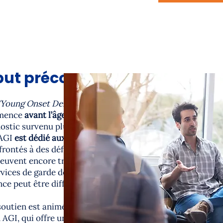
ut précoce
(Young Onset Dementia,
émence
avant l’âge de 65 ans,
ostic survenu plus tard. Le
’AGI
est dédié aux soignants
frontés à des défis
peuvent encore travailler à
rvices de garde de jour pour
e peut être difficile.
outien est animée par une
 AGI, qui offre un espace