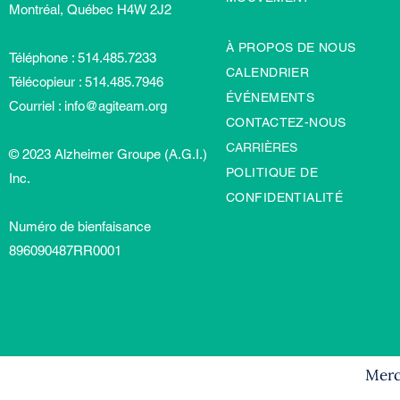
Montréal, Québec H4W 2J2
À PROPOS DE NOUS
Téléphone : 514.485.7233
CALENDRIER
Télécopieur : 514.485.7946
ÉVÉNEMENTS
Courriel :
info@agiteam.org
CONTACTEZ-NOUS
CARRIÈRES
© 2023 Alzheimer Groupe (A.G.I.)
POLITIQUE DE
Inc.
CONFIDENTIALITÉ
Numéro de bienfaisance
896090487RR0001
Merci