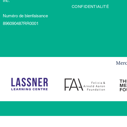
Inc.
CONFIDENTIALITÉ
Numéro de bienfaisance
896090487RR0001
Merci