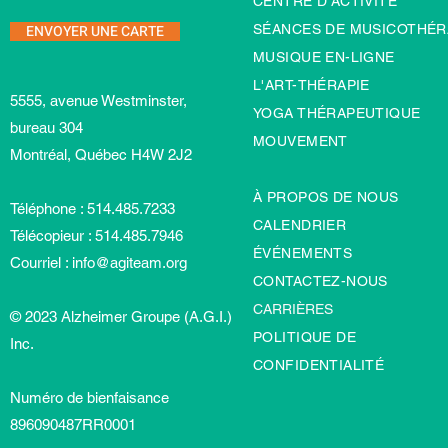
CENTRE D'ACTIVITÉ
ENVOYER UNE CARTE
SÉANCES DE MUSICOTHÉR
MUSIQUE EN-LIGNE
L'ART-TH
É
RAPIE
5555, avenue Westminster,
YOGA THÉRAPEUTIQUE
bureau 304
MOUVEMENT
Montréal, Québec H4W 2J2
À PROPOS DE NOUS
Téléphone : 514.485.7233
CALENDRIER
Télécopieur : 514.485.7946
ÉVÉNEMENTS
Courriel :
info@agiteam.org
CONTACTEZ-NOUS
CARRIÈRES
© 2023 Alzheimer Groupe (A.G.I.)
POLITIQUE DE
Inc.
CONFIDENTIALITÉ
Numéro de bienfaisance
896090487RR0001