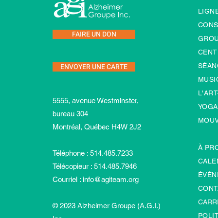
LIGNE
CONS
FAIRE UN DON
GROU
CENT
ENVOYER UNE CARTE
SÉAN
MUSI
L'ART
5555, avenue Westminster,
YOGA
bureau 304
MOU
Montréal, Québec H4W 2J2
À PR
Téléphone : 514.485.7233
CALE
Télécopieur : 514.485.7946
ÉVÉN
Courriel :
info@agiteam.org
CONT
CARR
© 2023 Alzheimer Groupe (A.G.I.)
POLI