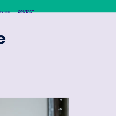
rvices
CONTACT
e