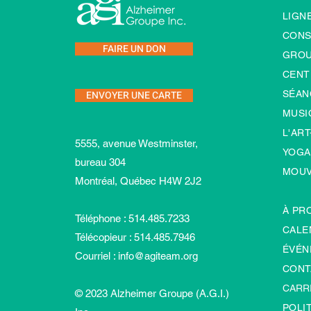
LIGNE
CONS
FAIRE UN DON
GROU
CENT
ENVOYER UNE CARTE
SÉAN
MUSI
L'ART
5555, avenue Westminster,
YOGA
bureau 304
MOU
Montréal, Québec H4W 2J2
À PR
Téléphone : 514.485.7233
CALE
Télécopieur : 514.485.7946
ÉVÉN
Courriel :
info@agiteam.org
CONT
CARR
© 2023 Alzheimer Groupe (A.G.I.)
POLI