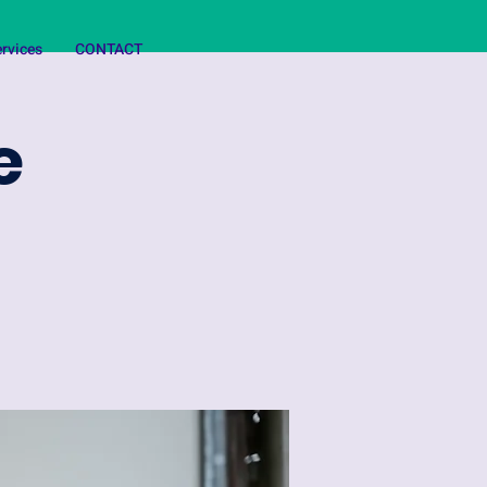
rvices
CONTACT
e