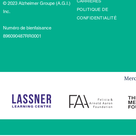
CARRIÈRES
© 2023 Alzheimer Groupe (A.G.I.)
POLITIQUE DE
Inc.
CONFIDENTIALITÉ
Numéro de bienfaisance
896090487RR0001
Merci