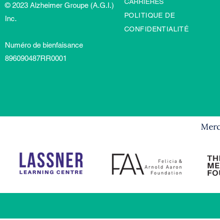
CARRIÈRES
© 2023 Alzheimer Groupe (A.G.I.)
POLITIQUE DE
Inc.
CONFIDENTIALITÉ
Numéro de bienfaisance
896090487RR0001
Merci