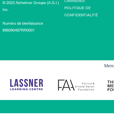
CARRIÈRES
© 2023 Alzheimer Groupe (A.G.I.)
POLITIQUE DE
Inc.
CONFIDENTIALITÉ
Numéro de bienfaisance
896090487RR0001
Merci