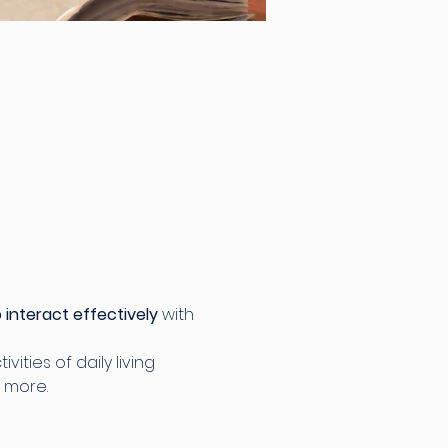
 interact effectively
 with 
ties of daily living 
 more.