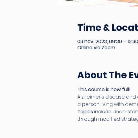
Time & Locat
03 nov. 2023, 09:30 – 12:3
Online via Zoom
About The E
This course is now full! 
Alzheimer's disease and
a person living with deme
Topics include
 understand
through modified strateg