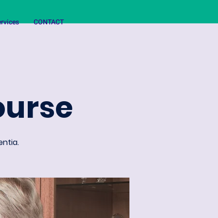
rvices
CONTACT
ourse
entia.