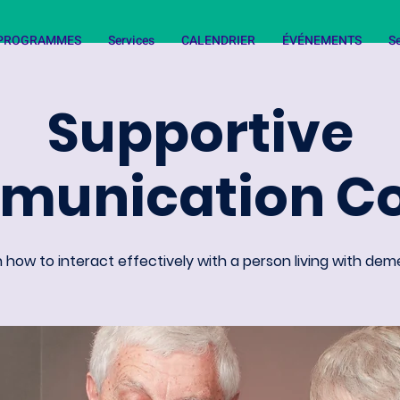
T PROGRAMMES
Services
CALENDRIER
ÉVÉNEMENTS
Se
Supportive
unication C
 how to interact effectively with a person living with dem