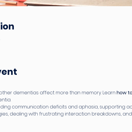
ion
0
vent
 other dementias affect more than memory. Learn 
how to
ntia.
ing communication deficits and aphasia, supporting activi
ies, dealing with frustrating interaction breakdowns, and