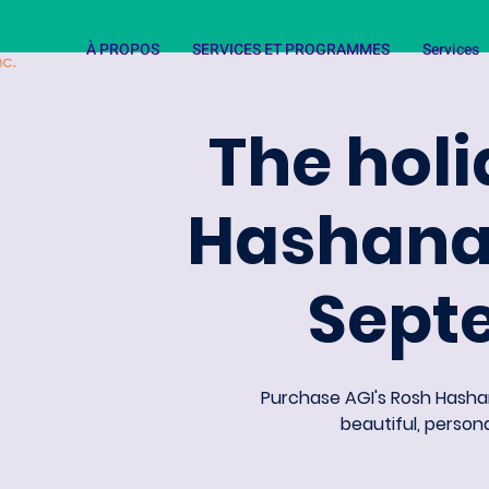
À PROPOS
SERVICES ET PROGRAMMES
Services
The holi
Hashana
Sept
Purchase AGI's Rosh Hasha
beautiful, person