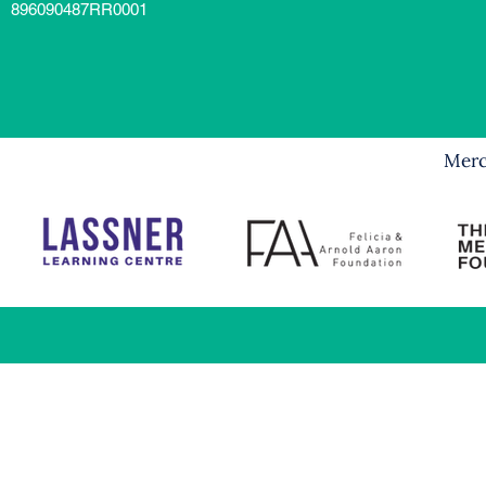
896090487RR0001
Merci