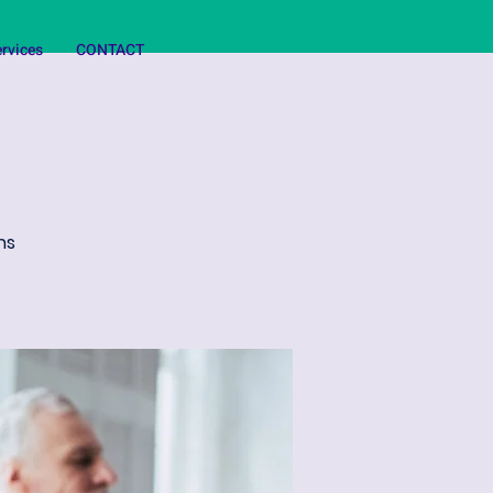
rvices
CONTACT
ns