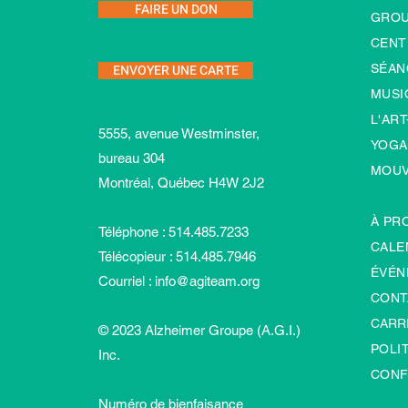
FAIRE UN DON
GROU
CENT
ENVOYER UNE CARTE
SÉAN
MUSI
L'ART
5555, avenue Westminster,
YOGA
bureau 304
MOU
Montréal, Québec H4W 2J2
À PR
Téléphone : 514.485.7233
CALE
Télécopieur : 514.485.7946
ÉVÉN
Courriel :
info@agiteam.org
CONT
CARR
© 2023 Alzheimer Groupe (A.G.I.)
POLI
Inc.
CONF
Numéro de bienfaisance