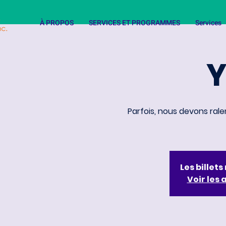
À PROPOS
SERVICES ET PROGRAMMES
Services
Parfois, nous devons rale
Les billet
Voir les