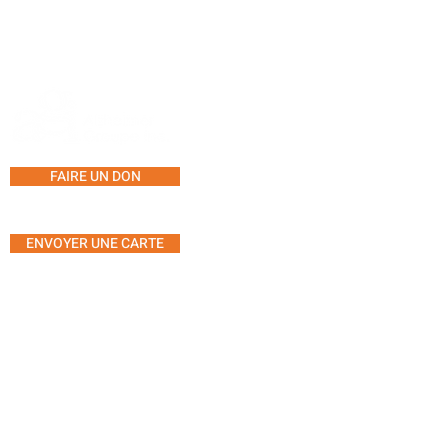
SERVICES ET PROGRAMM
LIGNE D'AIDE
CONSULTATION
FAIRE UN DON
GROUPES DE SOUTIEN
CENTRE D'ACTIVITÉ
ENVOYER UNE CARTE
SÉANCES DE MUSICOTHÉR
MUSIQUE EN-LIGNE
L'ART-TH
É
RAPIE
5555, avenue Westminster,
YOGA THÉRAPEUTIQUE
bureau 304
MOUVEMENT
Montréal, Québec H4W 2J2
À PROPOS DE NOUS
Téléphone : 514.485.7233
CALENDRIER
Télécopieur : 514.485.7946