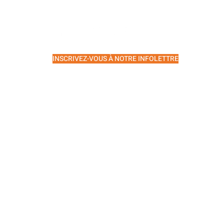
ES
SUIVEZ-NOUS
INSCRIVEZ-VOUS À NOTRE INFOLETTRE
APIE
LIRE LE DERNIER INFOLETTRE
Vers le haut