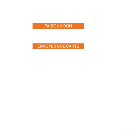
SERV
LIGNE
CONS
FAIRE UN DON
GROU
CENT
ENVOYER UNE CARTE
SÉAN
MUSI
L'ART
5555, avenue Westminster,
YOGA
bureau 304
MOU
Montréal, Québec H4W 2J2
À PR
Téléphone : 514.485.7233
CALE
Télécopieur : 514.485.7946
ÉVÉN
Courriel :
info@agiteam.org
CONT
CARR
© 2023 Alzheimer Groupe (A.G.I.)